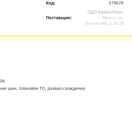
Код:
579679
ОДО КолесоПлюс
Поставщик:
г. Минск, ул.
Платонова, д.28-28
10%
ние шин, плановое ТО, развал-схождение.