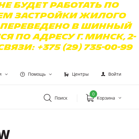
 не будет работать по
ием застройки жилого
 переведено в Шинный
по адресу г. Минск, 2-
зи: +375 (29) 735-00-99
и
Помощь
Центры
Войти
0
Поиск
Корзина
4W