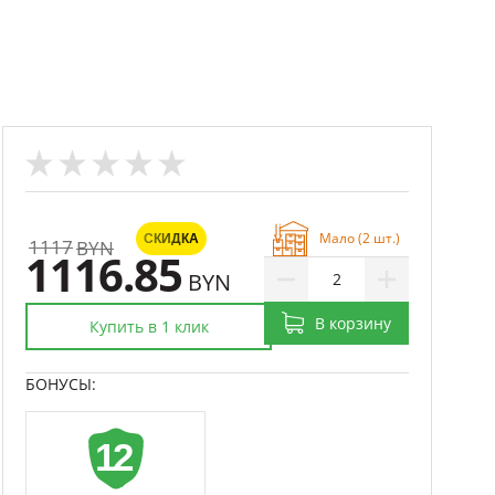
Мало (2 шт.)
СКИДКА
1117
BYN
1116.85
BYN
В корзину
Купить в 1 клик
БОНУСЫ: