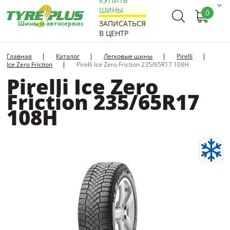
КУПИТЬ
ШИНЫ
0
ЗАПИСАТЬСЯ
Шины и автосервис
В ЦЕНТР
Главная
Каталог
Легковые шины
Pirelli
Ice Zero Friction
Pirelli Ice Zero Friction 235/65R17 108H
Pirelli Ice Zero
Friction 235/65R17
108H