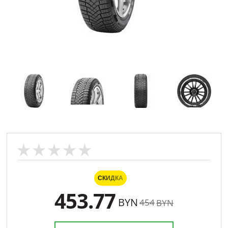
СКИДКА
453.77
BYN
454
BYN